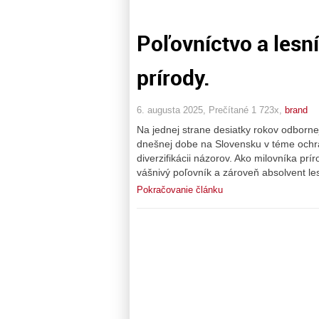
Poľovníctvo a lesn
prírody.
6. augusta 2025, Prečítané 1 723x,
brand
Na jednej strane desiatky rokov odborn
dnešnej dobe na Slovensku v téme ochra
diverzifikácii názorov. Ako milovníka p
vášnivý poľovník a zároveň absolvent l
Pokračovanie článku