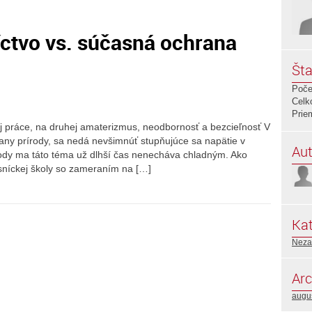
íctvo vs. súčasná ochrana
Šta
Poče
Celk
Prie
ej práce, na druhej amaterizmus, neodbornosť a bezcieľnosť V
ny prírody, sa nedá nevšimnúť stupňujúce sa napätie v
Aut
rírody ma táto téma už dlhší čas nenecháva chladným. Ako
esníckej školy so zameraním na […]
Kat
Neza
Arc
augu