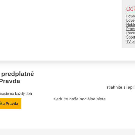
Od
Fotky
Lovec
Noble
Prav
Rece
Šport
TV p
 predplatné
Pravda
stiahnite si ap
ormácie na každý deň
sledujte naše sociálne siete
íka Pravda