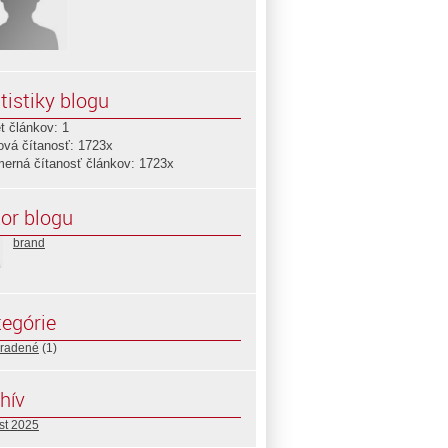
tistiky blogu
t článkov: 1
ová čítanosť: 1723x
merná čítanosť článkov: 1723x
or blogu
brand
egórie
radené
(1)
hív
st 2025