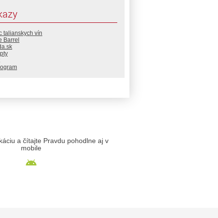
kazy
 talianskych vín
 Barrel
da.sk
pty
rogram
likáciu a čítajte Pravdu pohodlne aj v
mobile