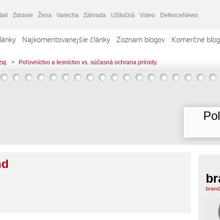
tail
Zdravie
Žena
Varecha
Záhrada
Užitočná
Video
DefenceNews
lánky
Najkomentovanejšie články
Zoznam blogov
Komerčné blog
zaj
>
Poľovníctvo a lesníctvo vs. súčasná ochrana prírody.
Poľ
nd
br
brand