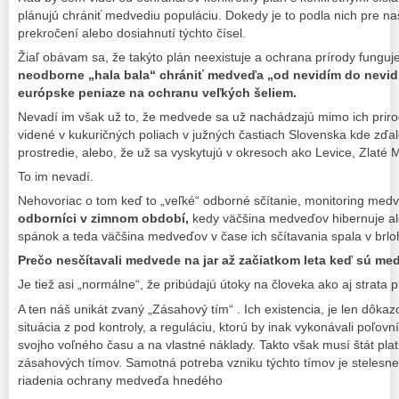
plánujú chrániť medvediu populáciu. Dokedy je to podla nich pre na
prekročení alebo dosiahnutí týchto čísel.
Žiaľ obávam sa, že takýto plán neexistuje a ochrana prírody funguje
neodborne „hala bala“ chrániť medveďa „od nevidím do nevid
európske peniaze na ochranu veľkých šeliem.
Nevadí im však už to, že medvede sa už nachádzajú mimo ich priro
videné v kukuričných poliach v južných častiach Slovenska kde zď
prostredie, alebo, že už sa vyskytujú v okresoch ako Levice, Zlaté 
To im nevadí.
Nehovoriac o tom keď to „veľké“ odborné sčítanie, monitoring me
odborníci v zimnom období,
kedy väčšina medveďov hibernuje a
spánok a teda väčšina medveďov v čase ich sčítavania spala v brlo
Prečo nesčítavali medvede na jar až začiatkom leta keď sú me
Je tiež asi „normálne“, že pribúdajú útoky na človeka ako aj strata
A ten náš unikát zvaný „Zásahový tím“ . Ich existencia, je len dôk
situácia z pod kontroly, a reguláciu, ktorú by inak vykonávali poľov
svojho voľného času a na vlastné náklady. Takto však musí štát plat
zásahových tímov. Samotná potreba vzniku týchto tímov je steles
riadenia ochrany medveďa hnedého