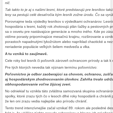
nič.
Tak takto to je aj s našimi lesmi, ktoré predstavujú pre lesníkov ta
lesy sa pestujú celé desaťročia kým lesník zožne úrodu. Čo sa vyrúb
Porovnajme teda výsledky lesníkov s výsledkami ochranárov. Lesní
hospodária s lesmi, každý rok zhotovujú plán ťažby a pestovných pr
sa o osvetu pre nastávajúce generácie a mnoho iného. Kde po zás
vidíme porasty pripomínajúce mesačnú krajinu, rozširovanie a vzn
porastoch napadnutými lykožrútom alebo napríklad chaotické a nez
neriadenie populácie veľkých šeliem medveďa a vlka.
A tu vzniká to zaujímavé.
Cele roky bol lesník či poľovník zároveň ochrancom prírody a tak k n
Pre tých ktorých nevedia tak význam termínu poľovníctvo:
Poľovníctvo je odbor zaoberajúci sa chovom, ochranou, zušľa
aj hospodárskym zhodnocovaním úlovkov. Zahŕňa trvalo udrž
obhospodarovanie voľne žijúcej zveri.
No odniekiaľ tu vznikla táto zvláštna samozvaná skupina ochranáro
spolky, ktoré zrazu tých čo v lesoch dlhé roky hospodárili a chránili p
že len oni zrazu vedia najlepšie ako prírodu chrániť.
Tento trend intenzívnejšie začal vznikať 89. rokom ale posledné des