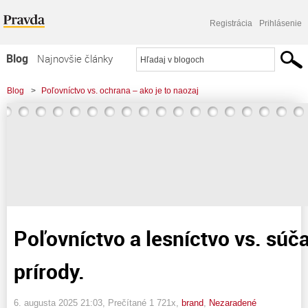
Registrácia
Prihlásenie
Blog
Najnovšie články
Najčítanejšie články
Blog
>
Poľovníctvo vs. ochrana – ako je to naozaj
Najkomentovanejšie články
>
Poľovníctvo a lesníctvo vs. súčasná ochrana prírody.
Zoznam blogov
Komerčné blogy
Poľovníctvo a lesníctvo vs. sú
prírody.
6. augusta 2025 21:03
, Prečítané 1 721x,
brand
,
Nezaradené