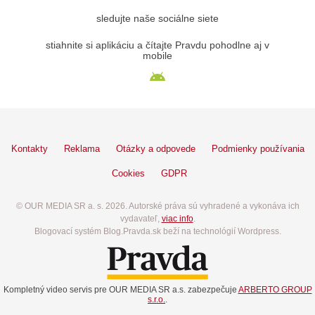
sledujte naše sociálne siete
stiahnite si aplikáciu a čítajte Pravdu pohodlne aj v
mobile
Kontakty
Reklama
Otázky a odpovede
Podmienky používania
Cookies
GDPR
© OUR MEDIA SR a. s. 2026. Autorské práva sú vyhradené a vykonáva ich
vydavateľ,
viac info
.
Blogovací systém Blog.Pravda.sk beží na technológií Wordpress.
Kompletný video servis pre OUR MEDIA SR a.s. zabezpečuje
ARBERTO GROUP
s.r.o.
.