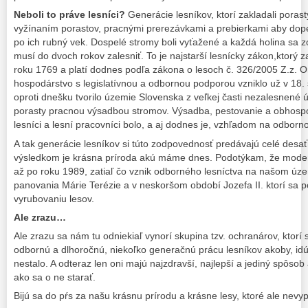
Neb
oli to práve lesníci?
Generácie lesníkov, ktorí zakladali porast
vyžínaním porastov, pracnými prerezávkami a prebierkami aby dope
po ich rubný vek. Dospelé stromy boli vyťažené a každá holina sa
musí do dvoch rokov zalesniť. To je najstarší lesnícky zákon,ktorý z
roku 1769 a platí dodnes podľa zákona o lesoch č. 326/2005 Z.z. 
hospodárstvo s legislatívnou a odbornou podporou vzniklo už v 18. 
oproti dnešku tvorilo územie Slovenska z veľkej časti nezalesnené 
porasty pracnou výsadbou stromov. Výsadba, pestovanie a obhospod
lesníci a lesní pracovníci bolo, a aj dodnes je, vzhľadom na odborn
A tak generácie lesníkov si túto zodpovednosť predávajú celé desať
výsledkom je krásna príroda akú máme dnes. Podotýkam, že modern
až po roku 1989, zatiaľ čo vznik odborného lesníctva na našom úze
panovania Márie Terézie a v neskoršom období Jozefa II. ktorí sa p
vyrubovaniu lesov.
Ale zrazu…
Ale zrazu sa nám tu odniekiaľ vynorí skupina tzv. ochranárov, ktorí s
odbornú a dlhoročnú, niekoľko generačnú prácu lesníkov akoby, idú
nestalo. A odteraz len oni majú najzdravší, najlepší a jediný spôsob
ako sa o ne starať.
Bijú sa do pŕs za našu krásnu prírodu a krásne lesy, ktoré ale nevyp