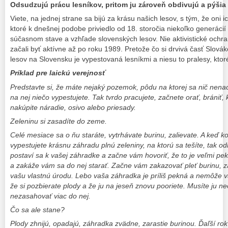
Odsudzujú prácu lesníkov, pritom ju zároveň obdivujú
a pýšia
Viete, na jednej strane sa bijú za krásu našich lesov, s tým, že oni i
ktoré k dnešnej podobe priviedlo od 18. storočia niekoľko generácií
súčasnom stave a vzhľade slovenských lesov. Nie aktivistické ochra
začali byť aktívne až po roku 1989. Pretože čo si drvivá časť Slov
lesov na Slovensku je vypestovaná lesníkmi a niesu to pralesy, ktoré
Príklad pre laickú verejnosť
Predstavte si, že máte nejaký pozemok, pôdu na ktorej sa nič nena
na nej niečo vypestujete. Tak tvrdo pracujete, začnete orať, brániť, k
nakúpite náradie, osivo alebo priesady.
Zeleninu si zasadíte do zeme.
Celé mesiace sa o ňu staráte, vytrhávate burinu, zalievate. A keď 
vypestujete krásnu záhradu plnú zeleniny, na ktorú sa tešíte, tak odn
postaví sa k vašej záhradke a začne vám hovoriť, že to je veľmi pe
a zakáže vám sa do nej starať. Začne vám zakazovať pleť burinu, 
vašu vlastnú úrodu. Lebo vaša záhradka je príliš pekná a nemôže vám
že si pozbierate plody a že ju na jeseň znovu pooriete. Musíte ju n
nezasahovať viac do nej.
Čo sa ale stane?
Plody zhnijú, opadajú, záhradka zvädne, zarastie burinou. Ďaľší ro