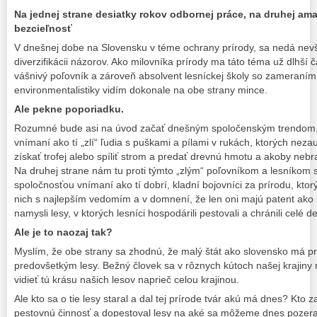
Na jednej strane desiatky rokov odbornej práce, na druhej am
bezcieľnosť
V dnešnej dobe na Slovensku v téme ochrany prírody, sa nedá nevš
diverzifikácii názorov. Ako milovníka prírody ma táto téma už dlhš
vášnivý poľovník a zároveň absolvent lesníckej školy so zameraním
environmentalistiky vidím dokonale na obe strany mince.
Ale pekne poporiadku.
Rozumné bude asi na úvod začať dnešným spoločenským trendom, k
vnímaní ako tí „zlí“ ľudia s puškami a pílami v rukách, ktorých nezau
získať trofej alebo spíliť strom a predať drevnú hmotu a akoby nebra
Na druhej strane nám tu proti týmto „zlým“ poľovníkom a lesníkom s
spoločnosťou vnímaní ako tí dobrí, kladní bojovníci za prírodu, ktorý
nich s najlepším vedomím a v domnení, že len oni majú patent ako
namysli lesy, v ktorých lesníci hospodárili pestovali a chránili celé d
Ale je to naozaj tak?
Myslím, že obe strany sa zhodnú, že malý štát ako slovensko má p
predovšetkým lesy. Bežný človek sa v rôznych kútoch našej krajiny
vidieť tú krásu našich lesov naprieč celou krajinou.
Ale kto sa o tie lesy staral a dal tej prírode tvár akú má dnes? Kto z
pestovnú činnosť a dopestoval lesy na aké sa môžeme dnes pozer