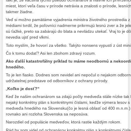
fakt je, že väčšina týchto pseudo ochranárov a hlavne ich prívrženc
miest, ktorí veľa času v prírode netrávia a znalosti o prírode, lesní
takmer žiadne.
Veď si možno pamätáme vyjadrenia ministra životného prostredia z
médiami tvrdil, že poľovníci nadmerne prikrmujú lesnú zver a že je
sú ťažké, preto sa zabárajú do blata a nevládzu utekať. Vraj to je 
nevedia ujsť pred vlkmi.
Toto myslím, že hovorí za všetko. Takýto nonsens vypustí z úst mini
Čo k tomu dodať? Asi len zbohom zdravý rozum.
Ako ďalší katastrofálny príklad tu máme neodbornú a nekoo
hnedého.
To je len fiasko. Dodnes som nevidel ani nepočul o nejakom odborno
udržatelnej predstave od odborníkov z ochrany prírody.
„
Koľko je dosť?“
Keď že našim ochranárom sa zdajú počty medveďa stále nízke tak 
nejaký konkrétny plán s konkrétnymi číslami, keďže výmera lesov s
medveďa hnedého na Slovensku(čo je lesná oblasť od 400 m.n.m.)
rovnako ani rozloha Slovenska sa neposúva.
Narozdiel od populácie medveďov, ktorá rastie každým rokom.
Rád by som videl od ochranárov konkrétny plán s konkrétnymi čísl