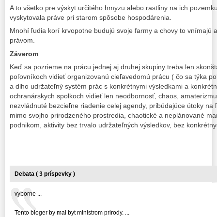
A to všetko pre výskyt určitého hmyzu alebo rastliny na ich pozemk
vyskytovala práve pri starom spôsobe hospodárenia.
Mnohí ľudia korí krvopotne budujú svoje farmy a chovy to vnímajú a
právom.
Záverom
Keď sa pozrieme na prácu jednej aj druhej skupiny treba len skonš
poľovníkoch vidieť organizovanú cieľavedomú prácu ( čo sa týka po
a dlho udržateľný systém prác s konkrétnymi výsledkami a konkrétn
ochranárskych spolkoch vidieť len neodbornosť, chaos, amaterizm
nezvládnuté bezcieľne riadenie celej agendy, pribúdajúce útoky na
mimo svojho prirodzeného prostredia, chaotické a neplánované man
podnikom, aktivity bez trvalo udržateľných výsledkov, bez konkrétnyc
Debata ( 3 príspevky )
vyborne ...
Tento bloger by mal byt ministrom prirody. ...