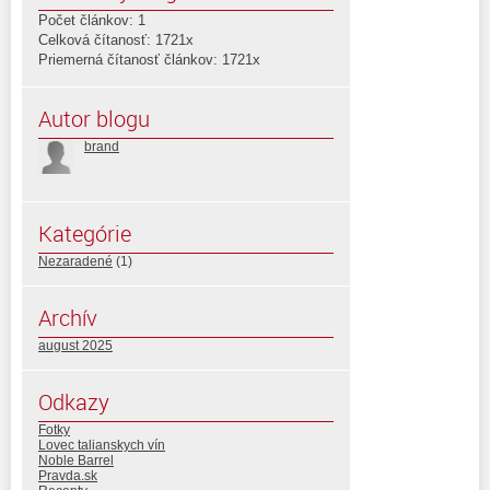
Počet článkov: 1
Celková čítanosť: 1721x
Priemerná čítanosť článkov: 1721x
Autor blogu
brand
Kategórie
Nezaradené
(1)
Archív
august 2025
Odkazy
Fotky
Lovec talianskych vín
Noble Barrel
Pravda.sk